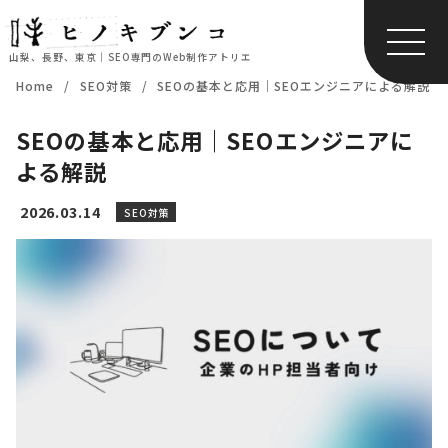
山梨、長野、東京｜SEO専門のWeb制作アトリエ
コ
Home
SEO対策
SEOの基本と応用｜SEOエンジニアによる解説
ン
テ
SEOの基本と応用｜SEOエンジニアに
ン
よる解説
ツ
へ
2026.03.14
SEO対策
移
動