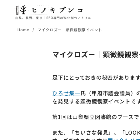
山梨、長野、東京｜SEO専門のWeb制作アトリエ
コ
Home
マイクロズー｜顕微鏡観察イベント
ン
テ
ン
マイクロズー｜顕微鏡観察
ツ
へ
移
足下にとっておきの秘密がありま
動
ひろせ集一
氏（甲府市議会議員）
を発見する顕微鏡観察イベントで
第1回は山梨県立図書館のブースで
また、「ちいさな発見」、「LOO