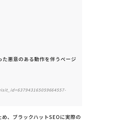
った悪意のある動作を伴うページ
visit_id=637943165059664557-
め、ブラックハットSEOに実際の