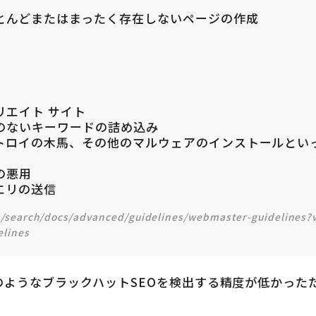
とんどまたはまったく存在しないページの作成
リエイト サイト
のないキーワードの詰め込み
トロイの木馬、その他のマルウェアのインストールとい
の悪用
クエリの送信
m/search/docs/advanced/guidelines/webmaster-guidelines?
lines
ようなブラックハットSEOを検出する精度が低かったた