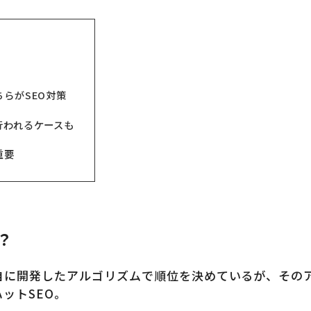
ちらがSEO対策
行われるケースも
重要
？
自に開発したアルゴリズムで順位を決めているが、その
ットSEO。