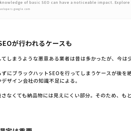
 knowledge of basic SEO can have a noticeable impact. Explor
velopers.google.com
SEOが行われるケースも
してしまうような悪意ある業者は昔は多かったが、今は
らずにブラックハットSEOを行ってしまうケースが後を
やデザイン会社の知識不足による。
施さなくても納品物には見えにくい部分。そのため、もと
の選定は重要