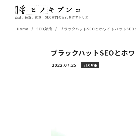
山梨、長野、東京｜SEO専門のWeb制作アトリエ
コ
Home
SEO対策
ブラックハットSEOとホワイトハットSE
ン
テ
ン
ブラックハットSEOとホ
ツ
へ
2022.07.25
SEO対策
移
動