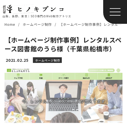
山梨、長野、東京｜SEO専門のWeb制作アトリエ
コ
Home
ホームページ制作
【ホームページ制作事例】レンタルスペース図書館のうら様（千葉県船橋市）
ン
テ
【ホームページ制作事例】レンタルスペ
ン
ース図書館のうら様（千葉県船橋市）
ツ
へ
2021.02.25
ホームページ制作
移
動