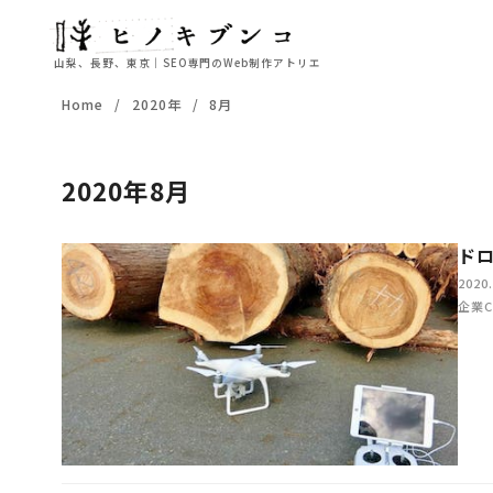
山梨、長野、東京｜SEO専門のWeb制作アトリエ
コ
Home
2020年
8月
ン
テ
ン
2020年8月
ツ
へ
ド
移
動
2020.
企業