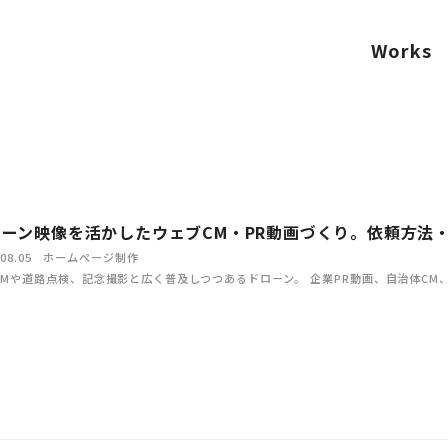
Works
ローン映像を活かしたウェブCM・PR動画づくり。依頼方法
08.05
ホームページ制作
CMや道路点検、記念撮影と広く普及しつつあるドローン。 企業PR動画、自治体CM