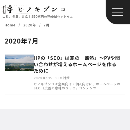
山梨、長野、東京｜SEO専門のWeb制作アトリエ
コ
Home
2020年
7月
ン
テ
2020年7月
ン
ツ
HPの「SEO」は家の「断熱」〜PVや問
へ
い合わせが増えるホームページを作る
移
ために
動
2020.07.25
SEO対策
ヒノキブンコは企業向け・個人向けに、ホームページの
SEO（広義の意味のＳＥＯ，コンテンツ…